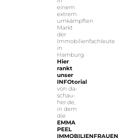
in
einem
extrem
umkämpften
Markt
der
Immobilienfachleute
in
Hamburg.
Hier
rankt
unser
INFOtorial
von da-
schau-
her.de,
in dem
die
EMMA
PEEL
IMMOBILIENFRAUEN